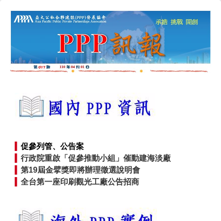
▍
促參列管、公告案
▍
行政院重啟「促參推動小組」催動建海淡廠
▍
第19屆金擘獎即將辦理徵選說明會
▍
全台第一座印刷觀光工廠公告招商