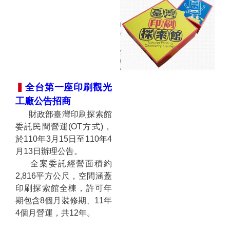
▍
全台第一座印刷觀
光
工廠公告招商
財政部臺灣印刷探索館
委託民間營運(OT方式)，
於110年3月15日至110年4
月13日辦理公告。
全案委託經營面積約
2,816平方公尺，空間涵蓋
印刷探索館全棟，許可年
期包含8個月裝修期、11年
4個月營運，共12年。