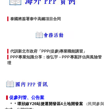
▍
泰國將簽署泰中高鐵項目合同
▍
代訓新北市政府「PPP(促參)專業職能講習」
▍
PPP專業知識分享：徐弘宇－PPP專案評估與風險管
理
▍
促參列管、公告案
＊＊
環狀線Y26站捷運開發區4土地開發案
（民間參與