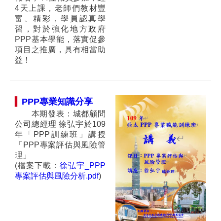
4天上課，老師們教材豐
富、精彩，學員認真學
習，對於強化地方政府
PPP基本學能，落實促參
項目之推廣，具有相當助
益！
▍
PPP專業知識分
享
本期發表：城都顧問
公司總經理 徐弘宇於109
年「PPP訓練班」講授
「PPP專案評估與風險管
理」
(檔案下載：
徐弘宇_PPP
專案評估與風險分析.pdf
)