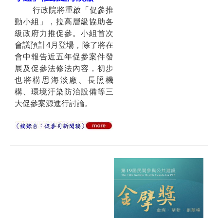
行政院將重啟「促參推
動小組」，拉高層級協助各
級政府力推促參。小組首次
會議預計4月登場，除了將在
會中報告近五年促參案件發
展及促參法修法內容，初步
也將構思海淡廠、長照機
構、環境汙染防治設備等三
大促參案源進行討論。