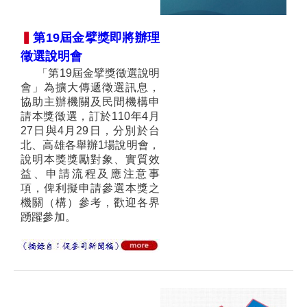
▍
第19屆金擘獎即將
辦理
徵選說明會
「第19屆金擘獎徵選說明
會」為擴大傳遞徵選訊息，
協助主辦機關及民間機構申
請本獎徵選，訂於110年4月
27日與4月29日，分別於台
北、高雄各舉辦1場說明會，
說明本獎獎勵對象、實質效
益、申請流程及應注意事
項，俾利擬申請參選本獎之
機關（構）參考，歡迎各界
踴躍參加。