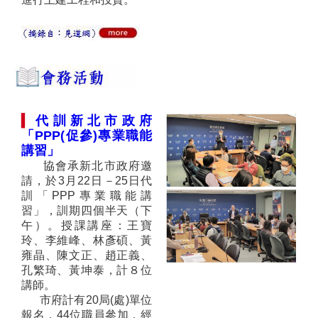
▍
代訓新北市政府
「PPP(促參)專業職能
講習」
協會承新北市政府邀
請，於3月22日－25日代
訓「PPP專業職能講
習」，訓期四個半天（下
午）。授課講座：王寶
玲、李維峰、林彥碩、黃
雍晶、陳文正、趙正義、
孔繁琦、黃坤泰，計８位
講師。
市府計有20局(處)單位
報名，44位職員參加，經