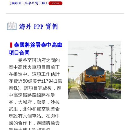
▍
泰國將簽署泰中高鐵
項目合同
曼谷至呵叻府之間的
泰中高速火車項目目前正
在推進中。這項工作估計
花費近50億美元(1794.1億
泰銖)。該項目完成後，泰
中高速鐵路路線將在曼
谷，大城府，廊曼，沙拉
武里，北沖和那空叻差希
瑪設有六個車站。在與中
國的合作下，泰國將負責
進行土建工程和投資。