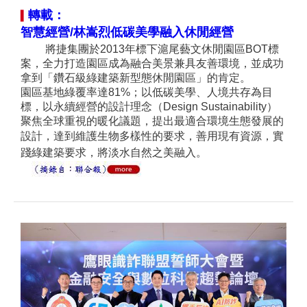
轉載：
▍
智慧經營/林嵩烈低
碳美學融入休閒經營
將捷集團於2013年標下滬尾藝文休閒園區BOT標
案，全力打造園區成為融合美景兼具友善環境，並成功
拿到「鑽石級綠
建築
新型態休閒園區」的肯定。
園區基地綠覆率達81%；以低碳美學、人境共存為目
標，以永續經營的設計理念（Design Sustainability）
聚焦全球重視的暖化議題，提出最適合環境生態發展的
設計，達到維護生物多樣性的要求，善用
現有資源，實
踐綠建築要求，將淡水自然之美融入。