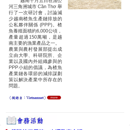
越南十月五日在湄公
河三角洲城市 Cần Thơ 舉
行了一次研討會，討論減
少越南楂魚生產鏈排放的
公私夥伴關係 (PPP)。楂
魚養殖面積約6,000公頃，
產量超過150萬噸，是越
南主要的漁業產品之一。
農業與農村發展部提出成
立由大學、科研院所、企
業以及國內外組織參與的
PPP小組的倡議，為楂魚
產業鏈各環節的減排謀劃
策以解決產業中所存在的
問題。