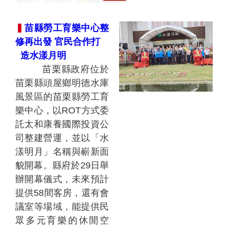
▍
苗縣勞工育樂
中心整
修再出發 官民合作打
造水漾月明
苗栗縣政府位於
苗栗縣頭屋鄉明德水庫
風景區的苗栗縣勞工育
樂中心，以ROT方式委
託太和康養國際投資公
司整建營運，並以「水
漾明月」名稱與嶄新面
貌開幕。縣府於29日舉
辦開幕儀式，未來預計
提供58間客房，還有會
議室等場域，能提供民
眾多元育樂的休閒空