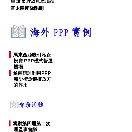
重 北市府放寬屋頂設
置太陽能板限制
▍
馬來西亞吸引私企
投
資 PPP模式營運
機
場
▍
越南研討利用PPP
減
少楂魚鏈排放方
的作用
▍
籌辦第四屆第二次
理監事會議