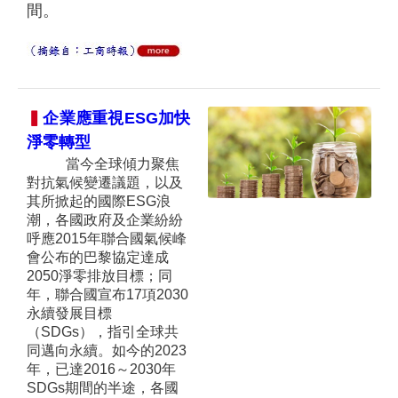
間。
▍
企業應重視
ESG加快
淨零轉型
當今全球傾力聚焦
對抗氣候變遷議題，以及
其所掀起的國際ESG浪
潮，各國政府及企業紛紛
呼應2015年聯合國氣候峰
會公布的巴黎協定達成
2050淨零排放目標；同
年，聯合國宣布17項2030
永續發展目標
（SDGs），指引全球共
同邁向永續。如今的2023
年，已達2016～2030年
SDGs期間的半途，各國