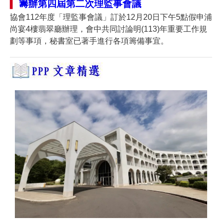
籌辦第四屆第二次
理監事會議
▍
協會112年度「理監事會議」訂於12月20日下午5點假申浦
尚宴4樓翡翠廳辦理，會中共同討論明(113)年重要工作規
劃等事項，秘書室已著手進行各項籌備事宜。