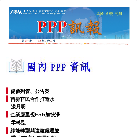
▍
促參列管、公告案
▍
苗縣官民合作打造
水
漾月明
▍
企業應重視ESG加快淨
零轉型
▍
綠能轉型與違建處理並