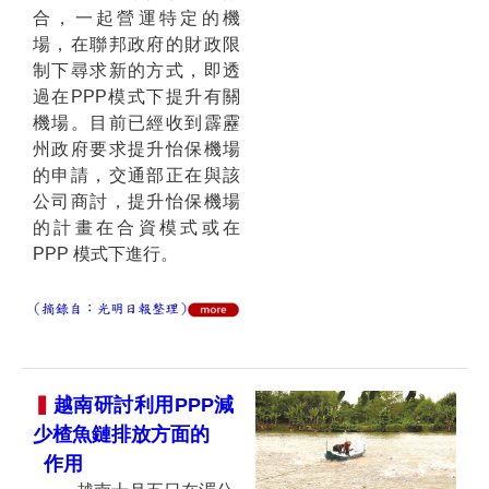
合，一起營運特定的機
場，在聯邦政府的財政限
制下尋求新的方式，即透
過在PPP模式下提升有關
機場。目前已經收到霹靂
州政府要求提升怡保機場
的申請，交通部正在與該
公司商討，提升怡保機場
的計畫在合資模式或在
PPP 模式下進行。
▍
越南研討利用PPP減
少
楂魚鏈排放方面的
作
用