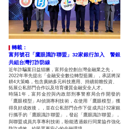
轉載：
▍
富邦號召「鷹眼識
詐聯盟」32家銀行加入 警銀
共組台灣打
詐防線
近年詐騙案日益猖獗，富邦金控創台灣金融業之先，
2022年率先提出「金融安全數位轉型藍圖」，承諾將深
耕4大策略，包含廣納多元科技應用、持續前瞻投資、
拓展公私部門合作以及培育優質金融安全人才。
時隔1年，富邦金控與內政部刑事警察局合作開發的
「鷹眼模型」AI偵測專利技術，在使用「鷹眼模型」獲
得良好成效後，，並在公私部門合作下促成共計32家銀
行攜手的「鷹眼識詐聯盟」，發起「鷹眼識詐聯盟」，
與聯盟成員共享專利技術，盼能透過銀行同業協作強化
防詐成效，給民眾更安心的金融環境。