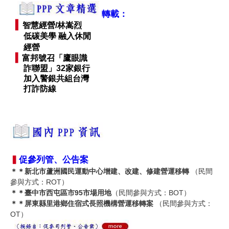
轉載：
▍
智慧經營/林嵩烈
低碳美學 融入休閒
經營
▍
富邦號召「鷹眼識
詐聯盟」32家銀行
加入警銀共組台灣
打詐防線
▍
促參
列管、公告案
＊＊
新北市蘆洲國民運動中心增建、改建、修建營運移轉
（民間
參與方式：ROT）
＊＊
臺中市西屯區市95市場用地
（民間參與方式：BOT）
＊＊
屏東縣里港鄉住宿式長照機構營運移轉案
（民間參與方式：
OT）